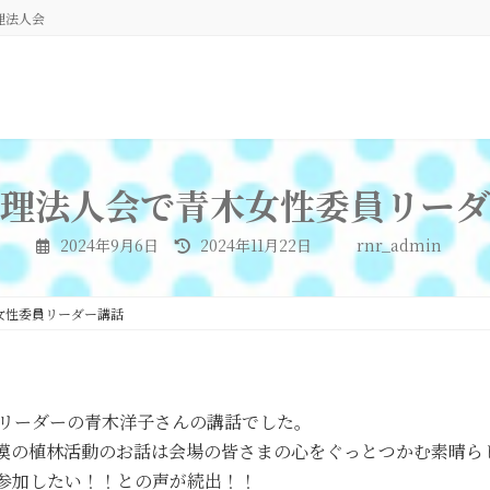
理法人会
理法人会で青木女性委員リーダ
最
2024年9月6日
2024年11月22日
rnr_admin
終
更
新
日
女性委員リーダー講話
時
:
員リーダーの青木洋子さんの講話でした。
漠の植林活動のお話は会場の皆さまの心をぐっとつかむ素晴ら
参加したい！！との声が続出！！