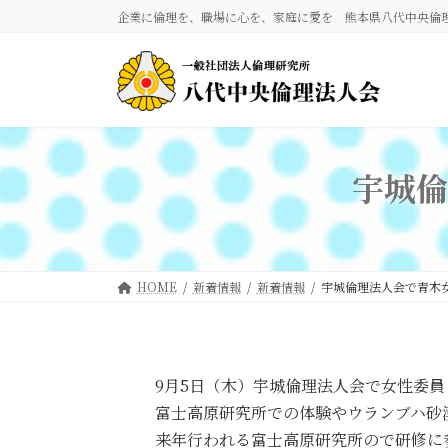
コ
ナ
企業に倫理を、職場に心を、家庭に愛を 熊本県八代中央倫
ン
ビ
テ
ゲ
ン
ー
ツ
シ
へ
ョ
ス
ン
キ
に
宇城倫
ッ
移
プ
動
HOME
新着情報
新着情報
宇城倫理法人会で青木
9月5日（木）宇城倫理法人会で女性委
富士高原研究所での体験やウランブハ砂
来年行われる富士高原研究所ので研修に