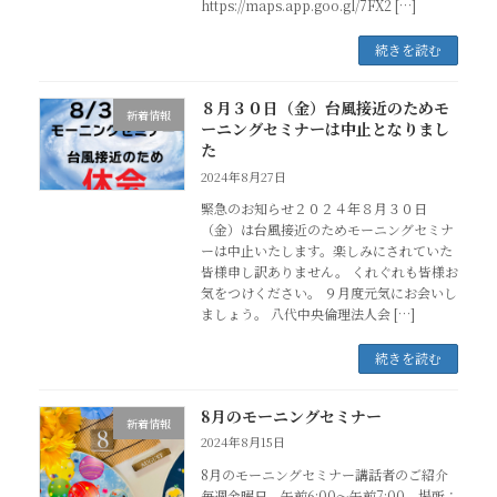
https://maps.app.goo.gl/7FX2 […]
続きを読む
８月３０日（金）台風接近のためモ
新着情報
ーニングセミナーは中止となりまし
た
2024年8月27日
緊急のお知らせ２０２４年８月３０日
（金）は台風接近のためモーニングセミナ
ーは中止いたします。楽しみにされていた
皆様申し訳ありません。 くれぐれも皆様お
気をつけください。 ９月度元気にお会いし
ましょう。 八代中央倫理法人会 […]
続きを読む
8月のモーニングセミナー
新着情報
2024年8月15日
8月のモーニングセミナー講話者のご紹介
毎週金曜日 午前6:00～午前7:00 場所：