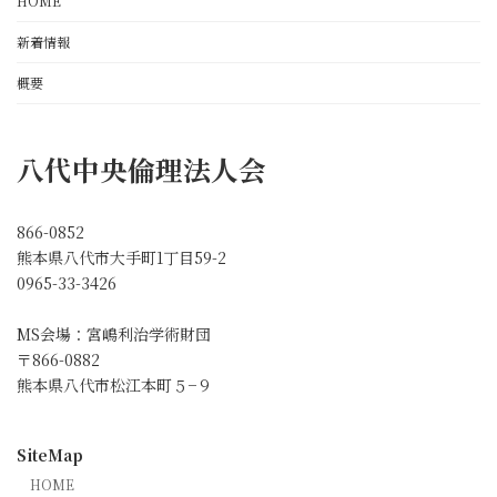
HOME
ー
新着情報
ジ
概要
送
り
八代中央倫理法人会
866-0852
熊本県八代市大手町1丁目59-2
0965-33-3426
MS会場：宮嶋利治学術財団
〒866-0882
熊本県八代市松江本町５−９
SiteMap
HOME