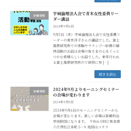
宇城倫理法人会で青木女性委員リー
新着情報
ダー講話
2024年9月6日
9月5日（木）宇城倫理法人会で女性委員リ
ーダーの青木洋子さんの講話でした。富士
高原研究所での体験やウランブハ砂漠の植
林活動のお話は会場の皆さまの心をぐっと
つかむ素晴らしいお話でした。来年行われ
る富士高原研究所ので研修に参 […]
続きを読む
2024年9月よりモーニングセミナー
新着情報
の会場が変わります
2024年9月5日
2024年9月6日のモーニングセミナーから
会場が変わります。新しい会場は宮嶋利治
学術財団になります。 〒866-0882 熊本県
八代市松江本町５−９ 地図はコチラ