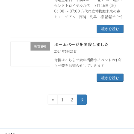
セレクトロイヤル八代 8月 16日 (金)
06:00 ～ 07:00 八代市立博物館未来の森
ミュージアム 南浦 利早 様 講話テ […]
続きを読む
ホームページを開設しました
新着情報
2024年5月27日
今後はこちらで会の活動やイベントのお知
らせ等をお知らせしていきます
続きを読む
投
固
固
固
«
1
2
3
定
定
定
稿
ペ
ペ
ペ
の
ー
ー
ー
ジ
ジ
ジ
ペ